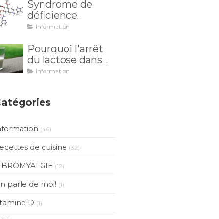
Syndrome de
méconnu ?
déficience
enzymatique
Information
(DAO) et
intolérance à
Pourquoi l'arrêt
l'histamine: et si
du lactose dans
vos maux
les douleurs
Information
venaient de là?
articulaires est
inutile?
atégories
nformation
(46)
ecettes de cuisine
(32)
IBROMYALGIE
(12)
n parle de moi!
(1)
itamine D
(1)