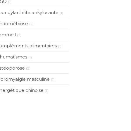
GO
(1)
pondylarthrite ankylosante
(1)
ndométriose
(2)
ommeil
(2)
ompléments alimentaires
(1)
humatismes
(1)
stéoporose
(2)
ibromyalgie masculine
(1)
nergétique chinoise
(1)