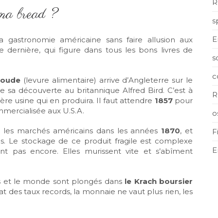
R
ana bread ?
s
E
 gastronomie américaine sans faire allusion aux
dernière, qui figure dans tous les bons livres de
s
c
soude
(levure alimentaire) arrive d’Angleterre sur le
bue sa découverte au britannique Alfred Bird. C’est à
R
re usine qui en produira. Il faut attendre
1857
pour
mmercialisée aux U.S.A.
o
r les marchés américains dans les années
1870
, et
F
es. Le stockage de ce produit fragile est complexe
E
stent pas encore. Elles murissent vite et s’abîment
nis et le monde sont plongés dans
le Krach boursier
t des taux records, la monnaie ne vaut plus rien, les