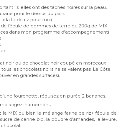
tant : si elles ont des tâches noires sur la peau,
 banane pour le dessus du pain.
« lait » de riz pour moi)
0g de fécule de pommes de terre ou 200g de MIX
érences dans mon programme d'accompagnement)
s
o
ten
lat noir ou de chocolat noir coupé en morceaux
 tous les chocolats noirs ne se valent pas. Le Côte
 trouver en grandes surfaces).
e d’une fourchette, réduisez en purée 2 bananes.
t mélangez intimement.
z le MIX ou bien le mélange farine de riz+ fécule de
sucre de canne bio, la poudre d’amandes, la levure,
e chocolat.