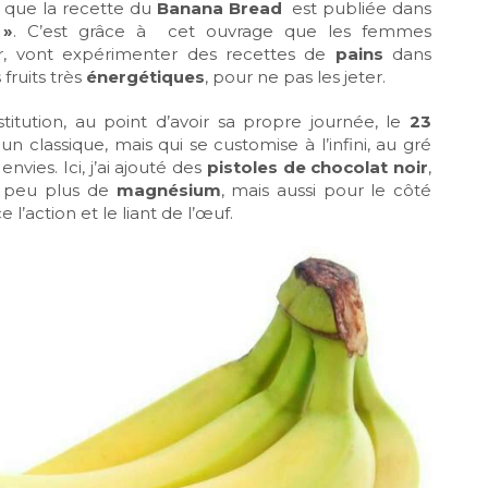
, que la recette du
Banana Bread
est publiée dans
 »
. C’est grâce à cet ouvrage que les femmes
er, vont expérimenter des recettes de
pains
dans
 fruits très
énergétiques
, pour ne pas les jeter.
titution, au point d’avoir sa propre journée, le
23
un classique, mais qui se customise à l’infini, au gré
nvies. Ici, j’ai ajouté des
pistoles de chocolat noir
,
n peu plus de
magnésium
, mais aussi pour le côté
’action et le liant de l’œuf.