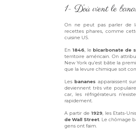
1- D’où vient le ban
On ne peut pas parler de la
recettes phares, comme cette 
cuisine US.
En
1846
, le
bicarbonate de 
territoire américain. On attri
New York qu’est bâtie la premiè
que la levure chimique soit co
Les
bananes
apparaissent su
deviennent très vite populair
car, les réfrigérateurs n’exi
rapidement.
A partir de
1929
, les Etats-U
de Wall Street
. Le chômage ba
gens ont faim.