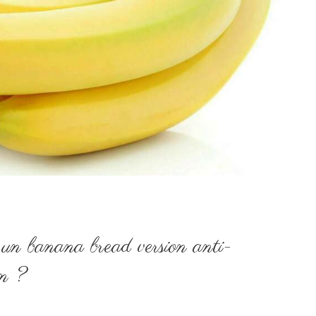
un banana bread version anti-
an ?