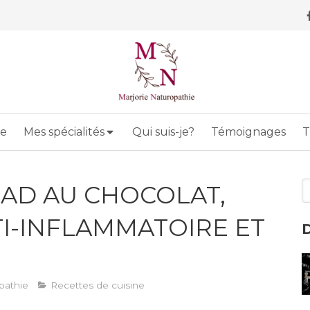
ie
Mes spécialités
Qui suis-je?
Témoignages
T
R
AD AU CHOCOLAT,
I-INFLAMMATOIRE ET
D
pathie
Recettes de cuisine