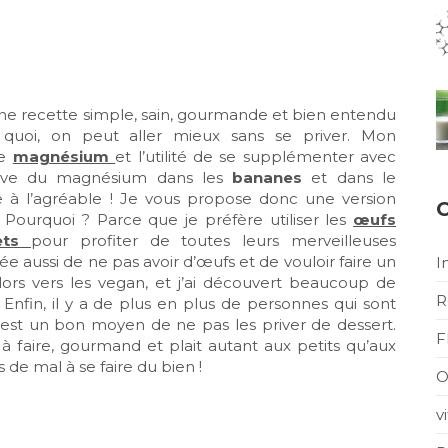
une recette simple, sain, gourmande et bien entendu
 quoi, on peut aller mieux sans se priver. Mon
le
magnésium
et l’utilité de se supplémenter avec
ouve du magnésium dans les
bananes
et dans le
ile à l’agréable ! Je vous propose donc une version
C
. Pourquoi ? Parce que je préfère utiliser les
œufs
lets
pour profiter de toutes leurs merveilleuses
ivée aussi de ne pas avoir d’œufs et de vouloir faire un
I
ors vers les vegan, et j’ai découvert beaucoup de
R
Enfin, il y a de plus en plus de personnes qui sont
C’est un bon moyen de ne pas les priver de dessert.
F
e à faire, gourmand et plait autant aux petits qu’aux
 de mal à se faire du bien !
O
v