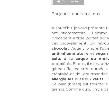
Commenter
Bonjour à toutes et à tous,
Aujourd’hui, je vous présente 
anti-inflammatoire ! Comme
précédent article portait sur 
cet oligo-élément. On retr
chocolat
. Autant joindre l’ut
anti-inflammatoire
et
vegan
cuits à la coque ou mol
propriétés. Et puis, il m’est arr
gâteau. Je me suis tournée al
créativité et de gourmandise. 
allergiques
aussi aux
œufs
. 
Ce pain (bread) est très facil
grands. Comme quoi, il n’y a pas