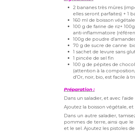
2 bananes très mûres (impor
elles seront parfaites) + 1
160 ml de boisson végétale (
100 g de farine de riz+ 10
anti-inflammatoire (réf
100g de poudre d’amande
70 g de sucre de canne bi
1 sachet de levure sans glu
1 pincée de sel fin
100 g de pépites de choco
(attention à la composition,
d’Or, noir, bio, est facile à
Préparation :
Dans un saladier, et avec l’aid
Ajoutez la boisson végétale, e
Dans un autre saladier, tamise
pommes de terre, ainsi que le 
et le sel. Ajoutez les pistoles d