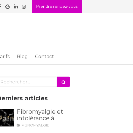
Prendre rendez-vous
arifs
Blog
Contact
echercher
erniers articles
Fibromyalgie et
intolérance à
l'histamine :
FIBROMYALGIE
Existe-t-il un lien