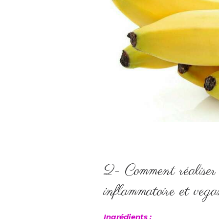
2- Comment réaliser 
inflammatoire et veg
Ingrédients :