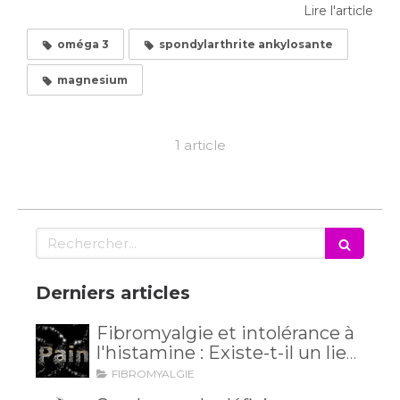
Lire l'article
oméga 3
spondylarthrite ankylosante
magnesium
1 article
Rechercher
Derniers articles
Fibromyalgie et intolérance à
l'histamine : Existe-t-il un lien
méconnu ?
FIBROMYALGIE