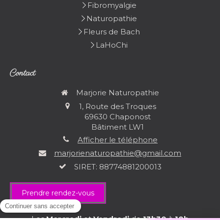
Fibromyalgie
Naturopathie
Fleurs de Bach
LaHoChi
Contact
Marjorie Naturopathie
1, Route des Troques
69630
Chaponost
Bâtiment LW1
Afficher le téléphone
marjorienaturopathie@gmail.com
SIRET: 88774881200013
Prendre rendez-vous
Les
Mercredi
et
Vendredi
de
13h30
à
18h