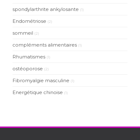
spondylarthrite ankylosante
(1)
Endométriose
(2)
sommeil
(2)
compléments alimentaires
(1)
Rhumatismes
(1)
ostéoporose
(2)
Fibromyalgie masculine
(1)
Energétique chinoise
(1)