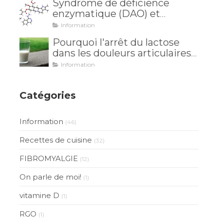
Syndrome de déficience
enzymatique (DAO) et
intolérance à l'histamine: et si
Information
vos maux venaient de là?
Pourquoi l'arrêt du lactose
dans les douleurs articulaires
est inutile?
Information
Catégories
Information
(46)
Recettes de cuisine
(32)
FIBROMYALGIE
(12)
On parle de moi!
(1)
vitamine D
(1)
RGO
(1)