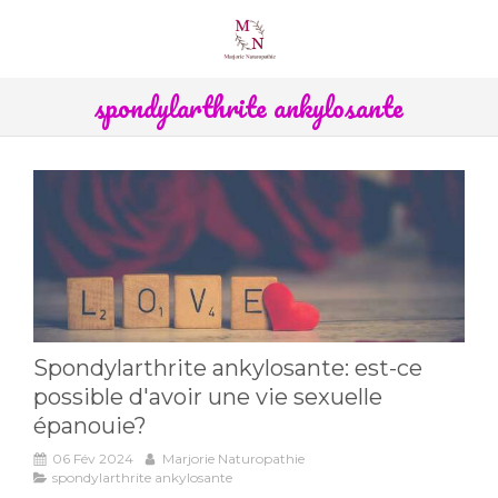
spondylarthrite ankylosante
Spondylarthrite ankylosante: est-ce
possible d'avoir une vie sexuelle
épanouie?
06 Fév 2024
Marjorie Naturopathie
spondylarthrite ankylosante