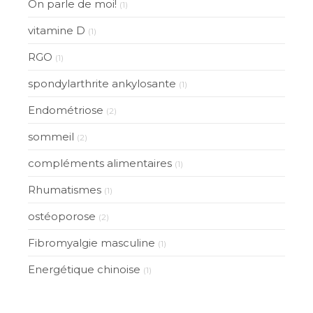
On parle de moi!
(1)
vitamine D
(1)
RGO
(1)
spondylarthrite ankylosante
(1)
Endométriose
(2)
sommeil
(2)
compléments alimentaires
(1)
Rhumatismes
(1)
ostéoporose
(2)
Fibromyalgie masculine
(1)
Energétique chinoise
(1)