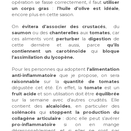
opération se fasse correctement, il faut
utiliser
un corps gras
:
l’huile d’olive est idéale
,
encore plus en cette saison.
On
évitera d’associer des crustacés
, du
saumon
ou des
chanterelles
aux
tomates
, car
ces aliments vont
perturber
la
digestion
de
cette dernière et aussi, parce
qu’ils
contiennent un caroténoïde
qui
bloque
l’assimilation du lycopène.
Pour les personnes qui adoptent
l’alimentation
anti-inflammatoire
que je propose, on sera
raisonnable
sur la
quantité de tomates
dégustée cet été. En effet, la
tomate
est un
fruit acide
et son utilisation doit être
équilibrée
sur la semaine avec d’autres crudités. Elle
contient des
alcaloïdes
, en particulier des
solénacés
qui
stoppent la production du
collagène articulaire
: donc elle peut s’avérer
pro-inflammatoire
si on en mange
déraisonnablement, et si elles ne sont pas