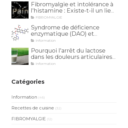
Fibromyalgie et intolérance à
l'histamine : Existe-t-il un lien
méconnu ?
FIBROMYALGIE
Syndrome de déficience
enzymatique (DAO) et
intolérance à l'histamine: et si
Information
vos maux venaient de là?
Pourquoi l'arrêt du lactose
dans les douleurs articulaires
est inutile?
Information
Catégories
Information
(46)
Recettes de cuisine
(32)
FIBROMYALGIE
(12)