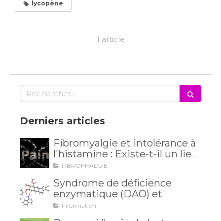
lycopène
1 article
Rechercher
Derniers articles
Fibromyalgie et intolérance à
l'histamine : Existe-t-il un lien
méconnu ?
FIBROMYALGIE
Syndrome de déficience
enzymatique (DAO) et
intolérance à l'histamine: et si
Information
vos maux venaient de là?