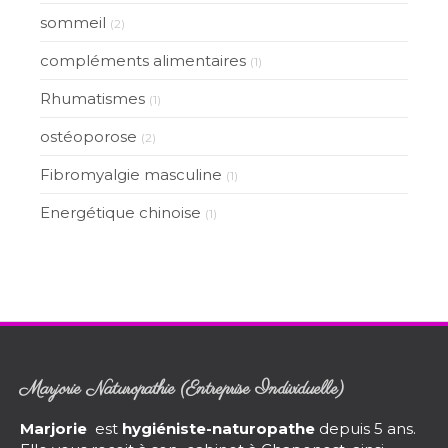
sommeil
(2)
compléments alimentaires
(1)
Rhumatismes
(1)
ostéoporose
(2)
Fibromyalgie masculine
(1)
Energétique chinoise
(1)
Marjorie Naturopathie (Entreprise Individuelle)
Marjorie
est
hygiéniste-naturopathe
depuis 5 ans.