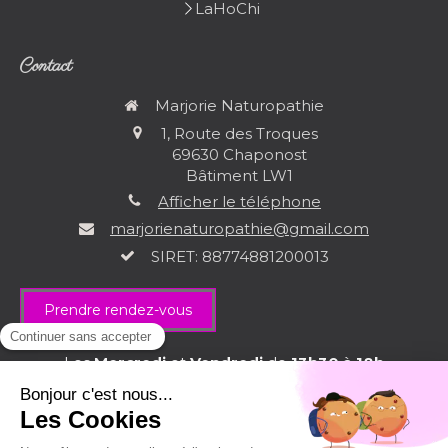
LaHoChi
Contact
Marjorie Naturopathie
1, Route des Troques
69630
Chaponost
Bâtiment LW1
Afficher le téléphone
marjorienaturopathie@gmail.com
SIRET: 88774881200013
Prendre rendez-vous
Les
Mercredi
et
Vendredi
de
13h30
à
18h
Plan du site