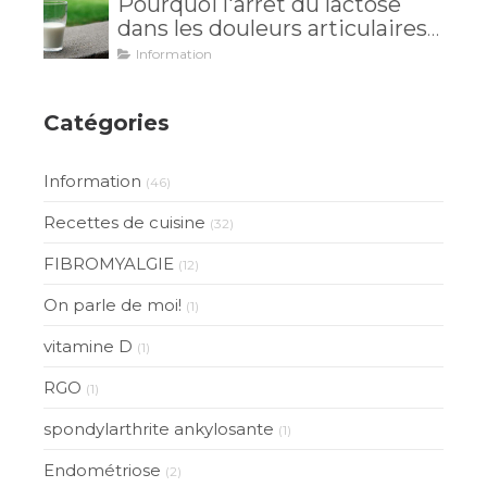
Pourquoi l'arrêt du lactose
dans les douleurs articulaires
est inutile?
Information
Catégories
Information
(46)
Recettes de cuisine
(32)
FIBROMYALGIE
(12)
On parle de moi!
(1)
vitamine D
(1)
RGO
(1)
spondylarthrite ankylosante
(1)
Endométriose
(2)