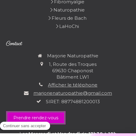
Fibromyalgie
Naturopathie
Fleurs de Bach
LaHoChi
Contact
Marjorie Naturopathie
1, Route des Troques
69630
Chaponost
Bâtiment LW1
Afficher le téléphone
marjorienaturopathie@gmail.com
SIRET: 88774881200013
Prendre rendez-vous
Les
Mercredi
et
Vendredi
de
13h30
à
18h