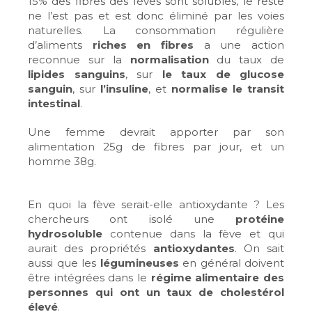
15% des fibres des fèves sont solubles, le reste
ne l’est pas et est donc éliminé par les voies
naturelles. La consommation régulière
d’aliments
riches en fibres
a une action
reconnue sur la
normalisation
du taux de
lipides sanguins
, sur
le taux de glucose
sanguin
, sur
l’insuline
, et
normalise le transit
intestinal
.
Une femme devrait apporter par son
alimentation 25g de fibres par jour, et un
homme 38g.
En quoi la fève serait-elle antioxydante ? Les
chercheurs ont isolé une
protéine
hydrosoluble
contenue dans la fève et qui
aurait des propriétés
antioxydantes
. On sait
aussi que les
légumineuses
en général doivent
être intégrées dans le
régime alimentaire des
personnes qui ont un taux de cholestérol
élevé
.