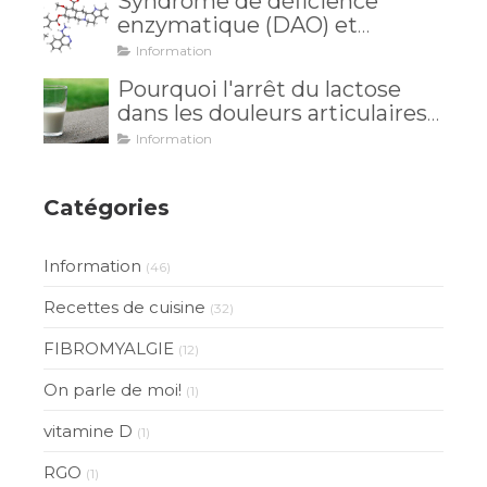
Syndrome de déficience
enzymatique (DAO) et
intolérance à l'histamine: et si
Information
vos maux venaient de là?
Pourquoi l'arrêt du lactose
dans les douleurs articulaires
est inutile?
Information
Catégories
Information
(46)
Recettes de cuisine
(32)
FIBROMYALGIE
(12)
On parle de moi!
(1)
vitamine D
(1)
RGO
(1)