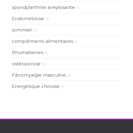
spondylarthrite ankylosante
(1)
Endométriose
(2)
sommeil
(2)
compléments alimentaires
(1)
Rhumatismes
(1)
ostéoporose
(2)
Fibromyalgie masculine
(1)
Energétique chinoise
(1)