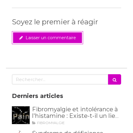
Soyez le premier à réagir
Laisser un commentaire
Rechercher
Derniers articles
Fibromyalgie et intolérance à
l'histamine : Existe-t-il un lien
méconnu ?
FIBROMYALGIE