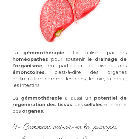
La
gémmothérapie
était utilisée par les
homéopathes
pour soutenir
le drainage de
l’organisme
, en particulier au niveau des
émonctoires
, c’est-à-dire des organes
d’élimination comme les reins, le foie, la peau,
les intestins.
La
gémmothérapie
a aussi un
potentiel de
régénération des tissus
, des
cellules
et même
des
organes
.
4- Comment extrait-on les principes