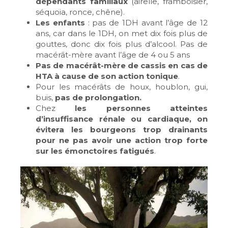
dépendants familiaux
(airelle, framboisier,
séquoia, ronce, chêne).
Les enfants
: pas de 1DH avant l’âge de 12
ans, car dans le 1DH, on met dix fois plus de
gouttes, donc dix fois plus d’alcool. Pas de
macérât-mère avant l’âge de 4 ou 5 ans
Pas de macérât-mère de cassis en cas de
HTA à cause de son action tonique
.
Pour les macérâts de houx, houblon, gui,
buis,
pas de prolongation.
Chez
les personnes atteintes
d’insuffisance rénale ou cardiaque, on
évitera les bourgeons trop drainants
pour ne pas avoir une action trop forte
sur les émonctoires fatigués
.