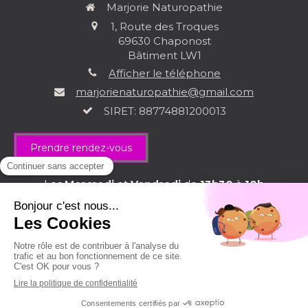
Marjorie Naturopathie
1, Route des Troques
69630
Chaponost
Bâtiment LW1
Afficher le téléphone
marjorienaturopathie@gmail.com
SIRET: 88774881200013
Prendre rendez-vous
Les
Mercredi
et
Vendredi
de
13h30
à
18h
Plan du site
Mentions légales
Création et référencement du site par Simplébo