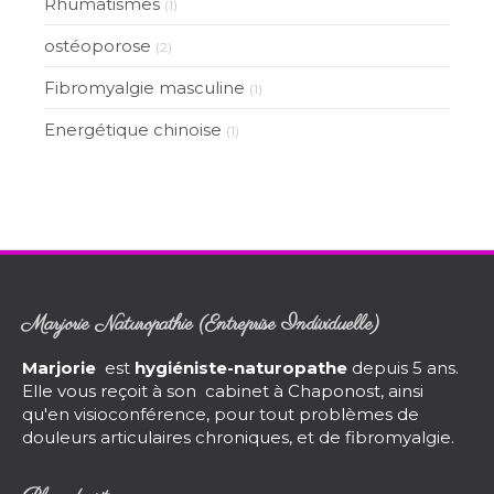
Rhumatismes
(1)
ostéoporose
(2)
Fibromyalgie masculine
(1)
Energétique chinoise
(1)
Marjorie Naturopathie (Entreprise Individuelle)
Marjorie
est
hygiéniste-naturopathe
depuis 5 ans.
Elle vous reçoit à son cabinet à Chaponost, ainsi
qu'en visioconférence, pour tout problèmes de
douleurs articulaires chroniques, et de fibromyalgie.