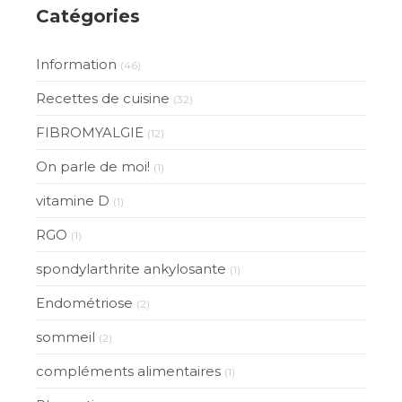
Catégories
Information
(46)
Recettes de cuisine
(32)
FIBROMYALGIE
(12)
On parle de moi!
(1)
vitamine D
(1)
RGO
(1)
spondylarthrite ankylosante
(1)
Endométriose
(2)
sommeil
(2)
compléments alimentaires
(1)