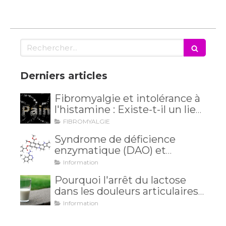
Rechercher
Derniers articles
Fibromyalgie et intolérance à
l'histamine : Existe-t-il un lien
méconnu ?
FIBROMYALGIE
Syndrome de déficience
enzymatique (DAO) et
intolérance à l'histamine: et si
Information
vos maux venaient de là?
Pourquoi l'arrêt du lactose
dans les douleurs articulaires
est inutile?
Information