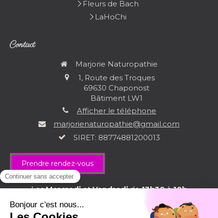
Fleurs de Bach
LaHoChi
Contact
Marjorie Naturopathie
1, Route des Troques
69630
Chaponost
Bâtiment LW1
Afficher le téléphone
marjorienaturopathie@gmail.com
SIRET: 88774881200013
Prendre rendez-vous
Les
Mercredi
et
Vendredi
de
13h30
à
18h