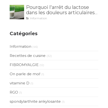
vos maux venaient de là?
Pourquoi l'arrêt du lactose
dans les douleurs articulaires
est inutile?
Information
Catégories
Information
(46)
Recettes de cuisine
(32)
FIBROMYALGIE
(12)
On parle de moi!
(1)
vitamine D
(1)
RGO
(1)
spondylarthrite ankylosante
(1)