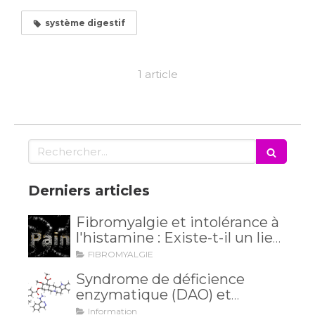
système digestif
1 article
Rechercher
Derniers articles
Fibromyalgie et intolérance à
l'histamine : Existe-t-il un lien
méconnu ?
FIBROMYALGIE
Syndrome de déficience
enzymatique (DAO) et
intolérance à l'histamine: et si
Information