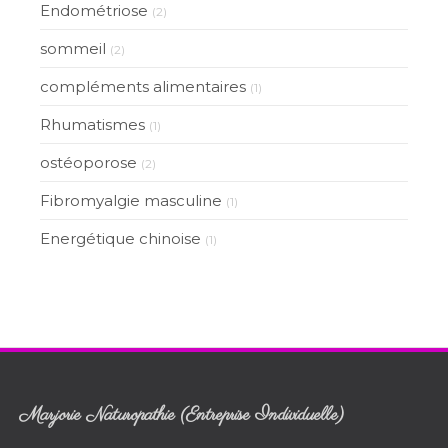
Endométriose
(2)
sommeil
(2)
compléments alimentaires
(1)
Rhumatismes
(1)
ostéoporose
(2)
Fibromyalgie masculine
(1)
Energétique chinoise
(1)
Marjorie Naturopathie (Entreprise Individuelle)