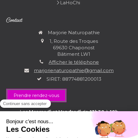
LaHoChi
Contact
Marjorie Naturopathie
1, Route des Troques
69630
Chaponost
Bâtiment LW1
Afficher le téléphone
marjorienaturopathie@gmail.com
SIRET: 88774881200013
Prendre rendez-vous
Les
Mercredi
et
Vendredi
de
13h30
à
18h
Plan du site