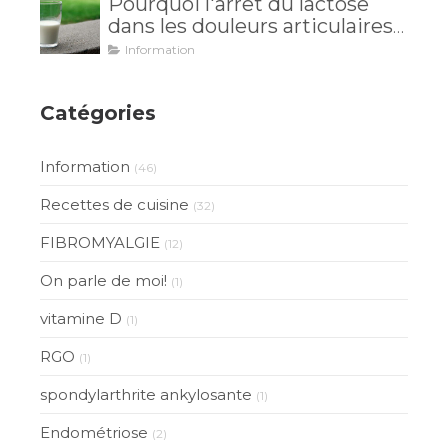
Pourquoi l'arrêt du lactose
dans les douleurs articulaires
est inutile?
Information
Catégories
Information
(46)
Recettes de cuisine
(32)
FIBROMYALGIE
(12)
On parle de moi!
(1)
vitamine D
(1)
RGO
(1)
spondylarthrite ankylosante
(1)
Endométriose
(2)