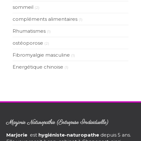
sommeil
(2)
compléments alimentaires
(1)
Rhumatismes
(1)
ostéoporose
(2)
Fibromyalgie masculine
(1)
Energétique chinoise
(1)
Marjorie Naturopathie (Entreprise Individuelle)
Marjorie
est
hygiéniste-naturopathe
depuis 5 ans.