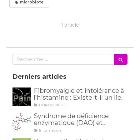
microbiote
1 article
Rechercher
Derniers articles
Fibromyalgie et intolérance à
l'histamine : Existe-t-il un lien
méconnu ?
FIBROMYALGIE
Syndrome de déficience
enzymatique (DAO) et
intolérance à l'histamine: et si
Information
vos maux venaient de là?