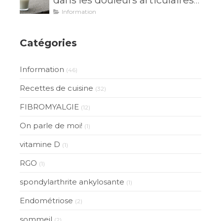
dans les douleurs articulaires
est inutile?
Information
Catégories
Information
(46)
Recettes de cuisine
(32)
FIBROMYALGIE
(12)
On parle de moi!
(1)
vitamine D
(1)
RGO
(1)
spondylarthrite ankylosante
(1)
Endométriose
(2)
sommeil
(2)