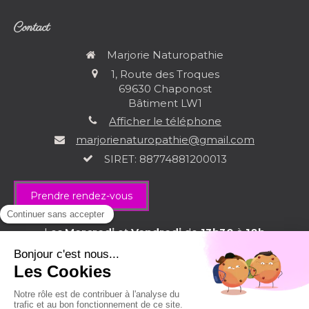
Contact
Marjorie Naturopathie
1, Route des Troques
69630
Chaponost
Bâtiment LW1
Afficher le téléphone
marjorienaturopathie@gmail.com
SIRET: 88774881200013
Prendre rendez-vous
Les
Mercredi
et
Vendredi
de
13h30
à
18h
Plan du site
Mentions légales