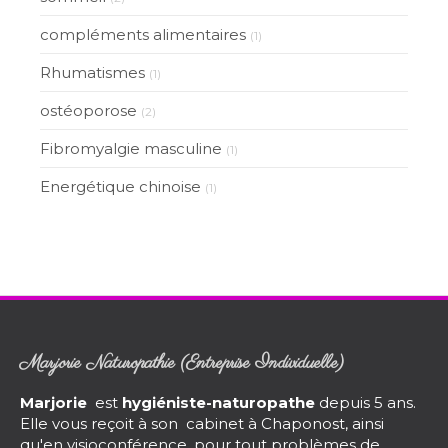
compléments alimentaires
(1)
Rhumatismes
(1)
ostéoporose
(2)
Fibromyalgie masculine
(1)
Energétique chinoise
(1)
Marjorie Naturopathie (Entreprise Individuelle)
Marjorie
est
hygiéniste-naturopathe
depuis 5 ans.
Elle vous reçoit à son cabinet à Chaponost, ainsi
qu'en visioconférence, pour tout problèmes de