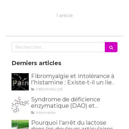
1 article
Rechercher
Derniers articles
Fibromyalgie et intolérance à
l'histamine : Existe-t-il un lien
méconnu ?
FIBROMYALGIE
Syndrome de déficience
enzymatique (DAO) et
intolérance à l'histamine: et si
Information
vos maux venaient de là?
Pourquoi l'arrêt du lactose