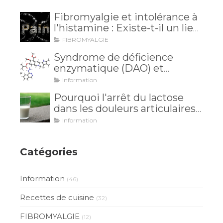
Fibromyalgie et intolérance à
l'histamine : Existe-t-il un lien
méconnu ?
FIBROMYALGIE
Syndrome de déficience
enzymatique (DAO) et
intolérance à l'histamine: et si
Information
vos maux venaient de là?
Pourquoi l'arrêt du lactose
dans les douleurs articulaires
est inutile?
Information
Catégories
Information
(46)
Recettes de cuisine
(32)
FIBROMYALGIE
(12)