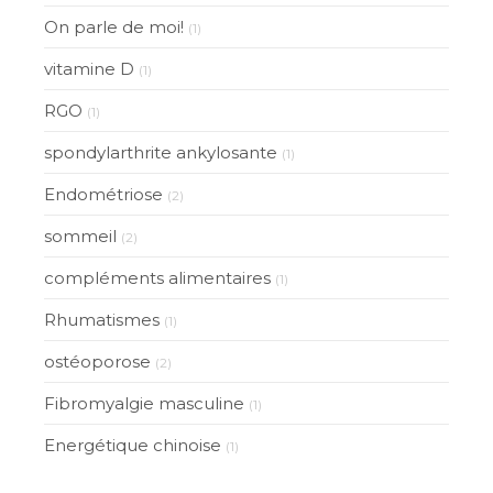
On parle de moi!
(1)
vitamine D
(1)
RGO
(1)
spondylarthrite ankylosante
(1)
Endométriose
(2)
sommeil
(2)
compléments alimentaires
(1)
Rhumatismes
(1)
ostéoporose
(2)
Fibromyalgie masculine
(1)
Energétique chinoise
(1)