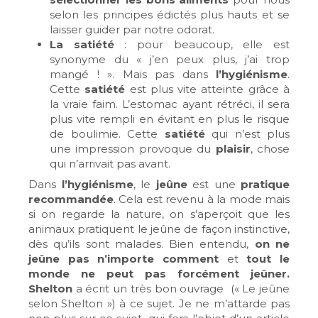
selon les principes édictés plus hauts et se
laisser guider par notre odorat.
La satiété
: pour beaucoup, elle est
synonyme du « j’en peux plus, j’ai trop
mangé ! ». Mais pas dans
l’hygiénisme
.
Cette
satiété
est plus vite atteinte grâce à
la vraie faim. L’estomac ayant rétréci, il sera
plus vite rempli en évitant en plus le risque
de boulimie. Cette
satiété
qui n’est plus
une impression provoque du
plaisir
, chose
qui n’arrivait pas avant.
Dans
l’hygiénisme
, le
jeûne
est une
pratique
recommandée
. Cela est revenu à la mode mais
si on regarde la nature, on s’aperçoit que les
animaux pratiquent le jeûne de façon instinctive,
dès qu’ils sont malades. Bien entendu,
on ne
jeûne pas n’importe comment
et
tout le
monde ne peut pas forcément jeûner.
Shelton
a écrit un très bon ouvrage (« Le jeûne
selon Shelton ») à ce sujet. Je ne m’attarde pas