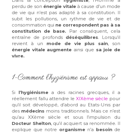
Dans la conception
hygiéniste
, l’Homme a
perdu de son
énergie vitale
à cause d’un mode
de vie qui n’est pas adapté à sa constitution. Il
subit les pollutions, un rythme de vie et de
consommation qui
ne correspondent pas à sa
constitution de base.
Par conséquent, cela
entraîne de profonds
déséquilibres
. Lorsqu’il
revient à un
mode de vie plus sain
, son
énergie vitale augmente
ainsi que
sa joie de
vivre.
1-Comment l’hygiénisme est apparu ?
Si
l’hygiénisme
a des racines grecques, il a
réellement fallu attendre le
XIXème siècle
pour
qu’il soit développé, d’abord au Etats-Unis par
des
médecins
moins traditionnels. Mais ce n’est
qu’au
XXème siècle
et sous l’impulsion du
Docteur Shelton
, qu’il acquiert sa renommée. Il
explique que notre
organisme
n’a
besoin
de