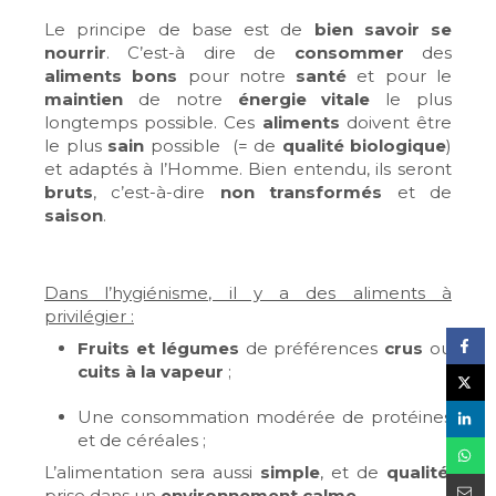
Le principe de base est de
bien savoir se
nourrir
. C’est-à dire de
consommer
des
aliments
bons
pour notre
santé
et pour le
maintien
de notre
énergie vitale
le plus
longtemps possible. Ces
aliments
doivent être
le plus
sain
possible (= de
qualité biologique
)
et adaptés à l’Homme. Bien entendu, ils seront
bruts
, c’est-à-dire
non transformés
et de
saison
.
Dans l’hygiénisme, il y a des aliments à
privilégier :
Fruits et légumes
de préférences
crus
ou
cuits à la vapeu
r
;
Une consommation modérée de protéines
et de céréales ;
L’alimentation sera aussi
simple
, et de
qualité
,
prise dans un
environnement calme
.