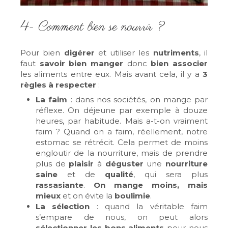
4- Comment bien se nourrir ?
Pour bien
digérer
et utiliser les
nutriments
, il
faut
savoir bien manger
donc
bien associer
les aliments entre eux. Mais avant cela, il y a
3
règles à respecter
:
La faim
: dans nos sociétés, on mange par
réflexe. On déjeune par exemple à douze
heures, par habitude. Mais a-t-on vraiment
faim ? Quand on a faim, réellement, notre
estomac se rétrécit. Cela permet de moins
engloutir de la nourriture, mais de prendre
plus de
plaisir
à
déguster
une
nourriture
saine
et de
qualité
, qui sera plus
rassasiante
.
On mange moins, mais
mieux
et on évite la
boulimie
.
La sélection
: quand la véritable faim
s’empare de nous, on peut alors
sélectionner les bons aliments
pour nous